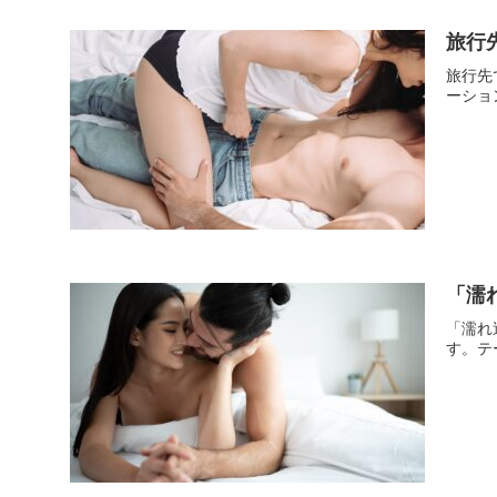
旅行
旅行先
ーショ
「濡
「濡れ
す。テ