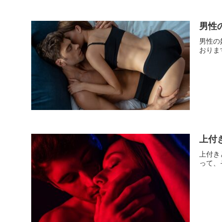
男性
男性の
おりま
上付
上付き
って、