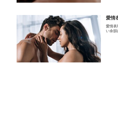
愛情
愛情表
い余韻