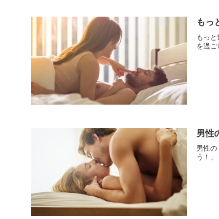
もっ
もっと
を過ご
男性
男性の
う！」