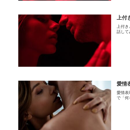
上付
上付き
話して
愛情
愛情表
で「何